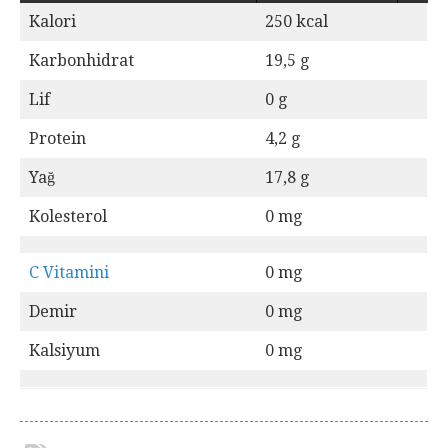
Kalori
250 kcal
Karbonhidrat
19,5 g
Lif
0 g
Protein
4,2 g
Yağ
17,8 g
Kolesterol
0 mg
C
Vitamini
0 mg
Demir
0 mg
Kalsiyum
0 mg